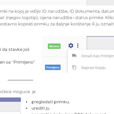
rimki na kojoj je vidljiv ID narudžbe, ID dokumenta, datu
č (njegov logotip), cijena narudžbe i status primke. Kli
tavno kopirati primku za daljnje korištenje ili ju označi
i da stavke još
n sa “Primljeno”
točkice moguće je:
pregledati primku,
urediti ju