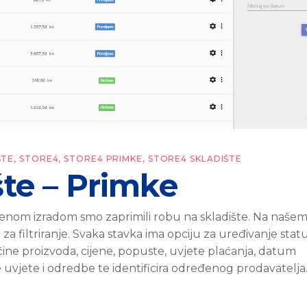
ŠTE
,
STORE4
,
STORE4 PRIMKE
,
STORE4 SKLADIŠTE
šte – Primke
enom izradom smo zaprimili robu na skladište. Na naše
e za filtriranje. Svaka stavka ima opciju za uređivanje statu
čine proizvoda, cijene, popuste, uvjete plaćanja, datum
e uvjete i odredbe te identificira određenog prodavatelja