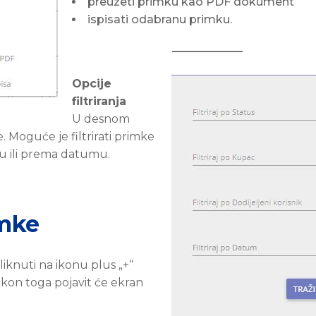
preuzeti primku kao PDF dokument
ispisati odabranu primku.
Opcije
filtriranja
U desnom
e. Moguće je filtrirati primke
ku ili prema datumu.
imke
iknuti na ikonu plus „+“
kon toga pojavit će ekran