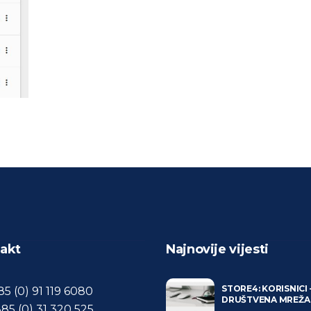
akt
Najnovije vijesti
STORE4: KORISNICI 
85 (0) 91 119 6080
DRUŠTVENA MREŽA
85 (0) 31 320 525