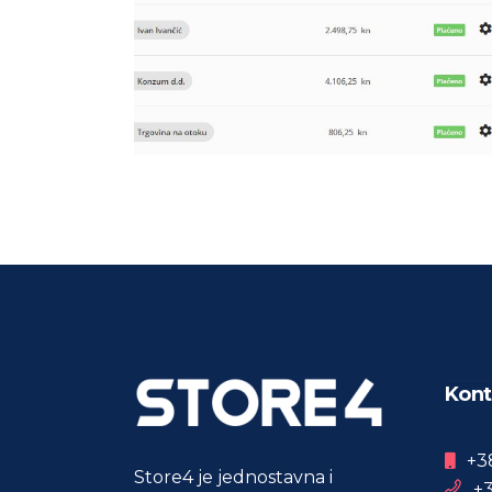
Kont
+3
Store4 je jednostavna i
+3